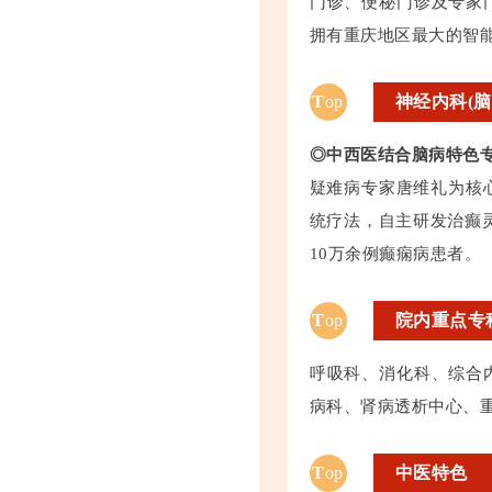
门诊、便秘门诊及专家
拥有重庆地区最大的智
T
op
神经内科(脑
◎中西医结合脑病特色
疑难病专家唐维礼为核
统疗法，自主研发治癫
10万余例癫痫病患者。
T
op
院内重点专
呼吸科、消化科、综合
病科、肾病透析中心、重
T
op
中医特色