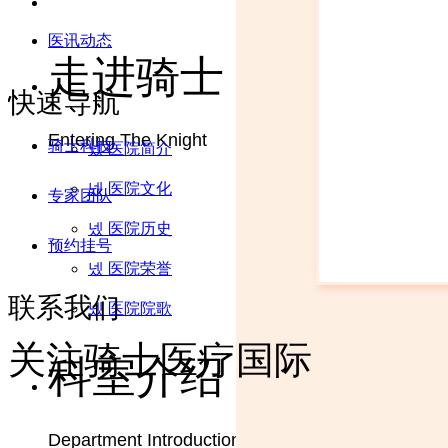
医讯动态
走进骑士
快速导航
Entering The Knight
骑士科技
넸
医院简介
넸
医院文化
专家团队
넸
医院历史
预约挂号
넸
医院荣誉
联系我们
넸
医院院歌
关注骑士医疗国际
科室介绍
Department Introduction