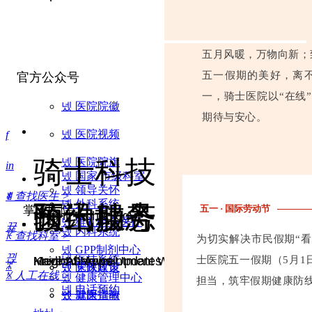
五月风暖，万物向新；
五一假期的美好，离
官方公众号
一，骑士医院以“在线
넸
医院院徽
期待与安心。
넸
医院视频
f
骑士科技
넸
医院院旗
in
넸
国家/市级科室
넸
领导关怀
ꄒ
ꄠ
查找医生 >
넸
外科系统
骑士服务
医讯动态
预约挂号
五一 · 国际劳动节
掌上医院
Knight Technology
넸
维礼特色医疗
뀵
넸
内科系统
ꀗ
查找科室 >
为切实解决市民假期“
넸
GPP制剂中心
끥
넸
医技系统
Knight Service
Medical News Updates
Have An Appointment With A Doctor
士医院五一假期（5月1
ꄓ
넸
넸
医保政策
党政建设
ꁱ
人工在线 >
넸
健康管理中心
担当，筑牢假期健康防
넸
电话预约
넸
넸
就医指南
健康宣教