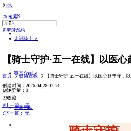
ꀅ
EN
EN
끠
搜索
ꂓ
申请预约
走进骑士 ∨
【骑士守护·五一在线】以医心
科室介绍 ∨
首页
ꄲ
健康宣教
ꄲ
【骑士守护·五一在线】以医心赴坚守，
创建时间：
2026-04-28
07:53
넶
浏览量：
0
끄
收藏
ꄴ
上一篇：
无
专家团队
ꄲ
下一篇：
无
骑士守护
以医心赴坚守，以专业护安康