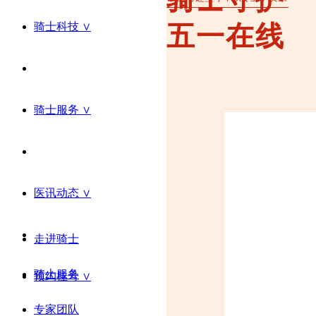
骑士科技 ∨
五一在线
骑士服务 ∨
医讯动态 ∨
走进骑士
骑士服务
预约挂号 ∨
专家团队