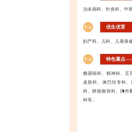
治未病科、针灸科、中
T
op
优生优育
妇产科、儿科、儿童保
T
op
特色重点—
糖尿病科、精神科、五
皮肤科、淋巴结专科、
科、静脉曲张科、踇外翻
科等。