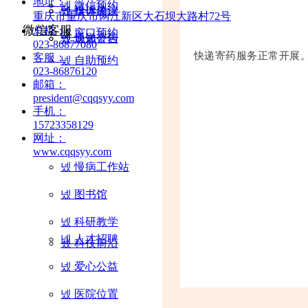
地址：
넸
微信预约
넸
넸
投诉建议
媒体关注
重庆市重庆市两江新区大石坝大路村72号
微信客服
总机：
넸
窗口预约
넸
넸
快递寄药
通知公告
023-86877080
快递寄药服务正常开展
客服：
넸
自助预约
023-86876120
邮箱：
president@cqqsyy.com
手机：
15723358129
网址：
www.cqqsyy.com
넸
慢病工作站
넸
图书馆
넸
科研教学
넸
人才招聘
넸
科技前沿
넸
爱心公益
넸
医院位置