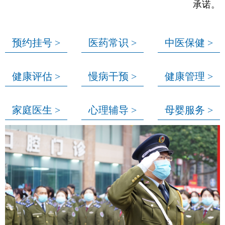
承诺。
预约挂号 >
医药常识 >
中医保健 >
健康评估 >
慢病干预 >
健康管理 >
家庭医生 >
心理辅导 >
母婴服务 >