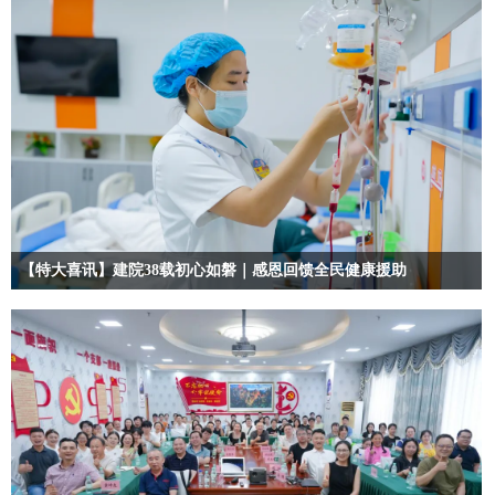
【特大喜讯】建院38载初心如磐｜感恩回馈全民健康援助
骑士——毕生捍卫人民的健康与尊严！