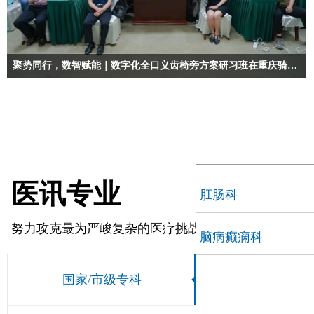
聚势同行，数智赋能｜数字化全口义齿椅旁方案研习班在重庆骑士医院圆满落幕
骑士——毕生捍卫人民的健康与尊严！
医讯专业
肛肠科
努力攻克最为严峻复杂的医疗挑战
脑病癫痫科
国家/市级专科