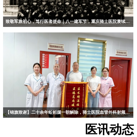
致敬军旅初心，笃行医者使命｜八一建军节，重庆骑士医院赓续部队血脉，深耕拥军事业
骑士——毕生捍卫人民的健康与尊严！
【锦旗致谢】二十余年蚯蚓腿一朝解除，骑士医院血管外科射频微创消融术解患者多年困扰
骑士——毕生捍卫捍卫人民的健康与尊严！
医讯动态