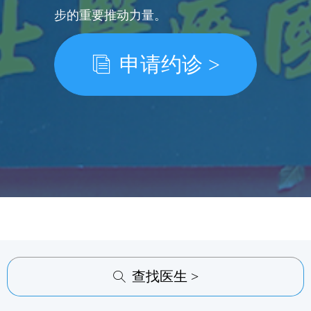
步的重要推动力量。
申请约诊 >
ꀢ
查找医生 >
ꄠ