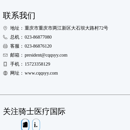
联系我们
地址：
重庆市重庆市两江新区大石坝大路村72号
总机：
023-86877080
客服：
023-86876120
邮箱：
president@cqqsyy.com
手机：
15723358129
网址：
www.cqqsyy.com
关注骑士医疗国际
f
in
ꄒ
뀵
끥