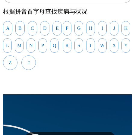
根据拼音首字母查找疾病与状况
A
B
C
D
E
F
G
H
I
J
K
L
M
N
P
Q
R
S
T
W
X
Y
Z
#